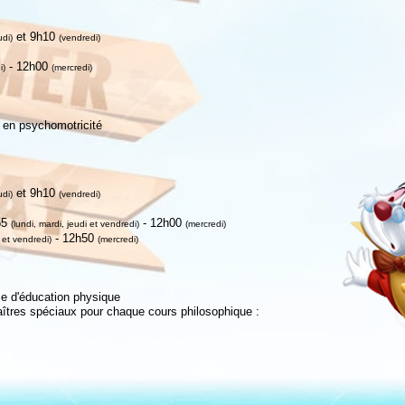
et 9h10
udi)
(vendredi)
- 12h00
i)
(mercredi)
 en psychomotricité
et 9h10
udi
)
(vendredi)
55
- 12h00
(lundi, mardi, jeudi et vendredi)
(mercredi)
- 12h50
i et vendredi)
(mercredi)
e d'éducation physique
îtres spéciaux pour chaque cours philosophique :