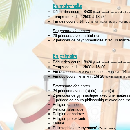
En maternelle
Début des cours : 8h
3
0
(lundi, mardi, mercredi et je
Temps de midi : 12h00 à 13h02
Fin des cours : 14h55
(lundi, mardi, jeudi et vendred
Programme des cours
26 périodes avec la titulaire
2 périodes de psychomotricité avec un maître
En primaire
Début des cours : 8h20
(lundi, mardi, mercredi et je
Temps de midi : 12h00 à 13h02
Fin des cours
) : 14h
(P1 à P4 + PGA, PGB et PGC
Fin des cours
: 15h20
(P5 et P6)
(lundi, mardi, jeud
Programme des cours
24 périodes avec le(s) (la) titulaire(s)
2 périodes de gymnastique avec une maitress
1 période de cours philosophique avec des ma
Religion catholique
Religion islamique
Religion orthodoxe
Religion protestante
Morale
Philosophie et citoyenneté
(2ème heure)