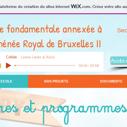
lateforme de création de sites internet
.com
. Créez votre site au
le fondamentale annexée à
Sec
hénée Royal de Bruxelles II
Collide
Leona Lewis & Avicii
Accès 
00:00 / 03:58
 ECOLE
NOS PROJETS
DOCUMENTS
res et programmes